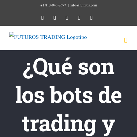
Ir
+1 813-945-2677
|
info@futuros.com
al
instagram
youtube
facebook
twitter
linkedin
contenido
¿Qué son
los bots de
trading y