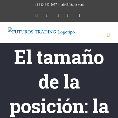
Ir
+1 813-945-2677
|
info@futuros.com
al
instagram
youtube
facebook
twitter
linkedin
contenido
El tamaño
de la
posición: la