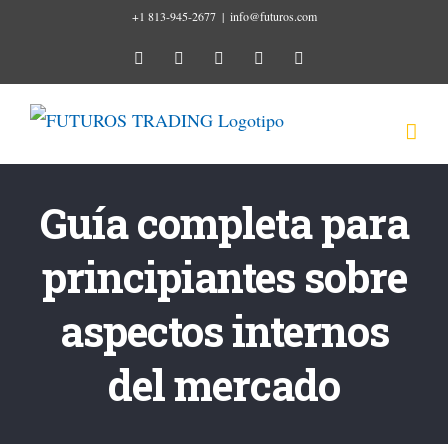
Ir
+1 813-945-2677
|
info@futuros.com
al
instagram
youtube
facebook
twitter
linkedin
contenido
Guía completa para
principiantes sobre
aspectos internos
del mercado