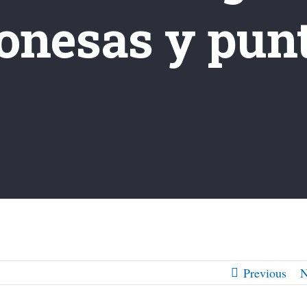
ponesas y punt
Previous
N