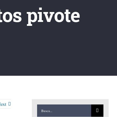
os pivote
ext
Buscar: