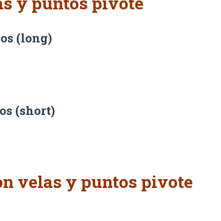
as y puntos pivote
os (long)
os (short)
on velas y puntos pivote