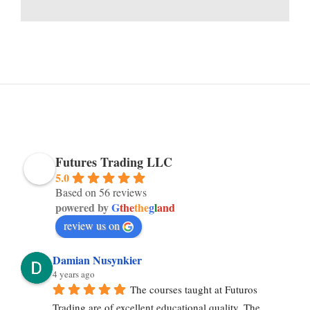
Futures Trading LLC
5.0
Based on 56 reviews
powered by
G
the
the
g
l
and
review us on
Damian Nusynkier
4 years ago
The courses taught at Futuros 
Trading are of excellent educational quality. The 