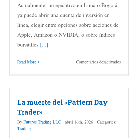
Actualmente, un ejecutivo en Lima o Bogotá
está
ya puede abrir una cuenta de inversión en
impulsan
línea, elegir entre opciones sobre acciones de
la
Apple, Amazon o NVIDIA, o sobre índices
demanda
bursátiles
[...]
de
litio
en
Read More
Comentarios desactivados
La
importanc
de
La muerte del «Pattern Day
la
Trader»
educación
financiera
By
Futuros Trading LLC
|
abril 16th, 2026
|
Categories:
Trading