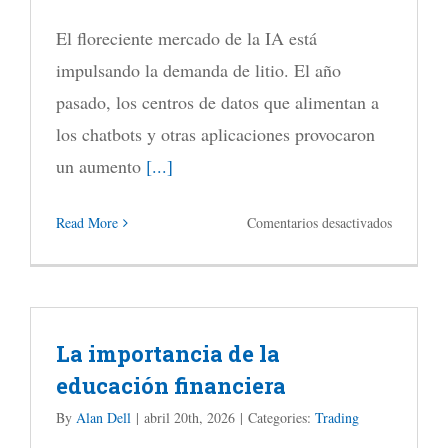
la
El floreciente mercado de la IA está
guerra
impulsando la demanda de litio. El año
con
pasado, los centros de datos que alimentan a
Irán
los chatbots y otras aplicaciones provocaron
aún
un aumento
[...]
en
en
Read More
Comentarios desactivados
curso
Por
qué
el
La importancia de la
auge
educación financiera
de
la
By
Alan Dell
|
abril 20th, 2026
|
Categories:
Trading
IA