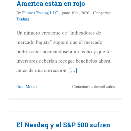
America están en rojo
By
Futuros Trading LLC
|
junio 10th, 2026
|
Categories:
Trading
Un número creciente de "indicadores de
mercado bajista" sugiere que el mercado
podría estar acercándose a un techo y que los
inversores deberían recoger beneficios ahora,
antes de una corrección,
[...]
en
Read More
Comentarios desactivados
El
70%
de
El Nasdaq y el S&P 500 sufren
las