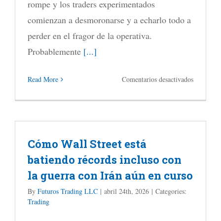
popularid
rompe y los traders experimentados
entre
comienzan a desmoronarse y a echarlo todo a
los
perder en el fragor de la operativa.
operadore
Probablemente
[...]
en
Read More
Comentarios desactivados
Dominan
el
juego
Cómo Wall Street está
mental
batiendo récords incluso con
del
la guerra con Irán aún en curso
trading
By
Futuros Trading LLC
|
abril 24th, 2026
|
Categories:
Trading