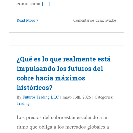
como «una
[...]
en
Read More
Comentarios desactivados
Obtuve
resultados
favorable
¿Qué es lo que realmente está
vendiend
impulsando los futuros del
opciones
cobre hacia máximos
call
históricos?
sobre
200
By
Futuros Trading LLC
|
mayo 13th, 2026
|
Categories:
Trading
acciones
de
Los precios del cobre están escalando a un
Tesla:
ritmo que obliga a los mercados globales a