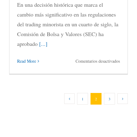
En una decisión histórica que marca el
cambio más significativo en las regulaciones
del trading minorista en un cuarto de siglo, la
Comisión de Bolsa y Valores (SEC) ha
aprobado
[...]
en
Read More
Comentarios desactivados
La
muerte
del
1
2
3
«Pattern
Day
Trader»