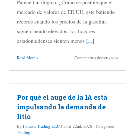
Parece tan ilógico. ¿Cómo es posible que el
mercado de valores de EE.UU. esté batiendo
récords cuando los precios de la gasolina
siguen siendo elevados, los hogares
estadounidenses sienten menos
[...]
en
Read More
Comentarios desactivados
Cómo
Wall
Street
Por qué el auge de la IA está
está
impulsando la demanda de
batiendo
litio
récords
incluso
By
Futuros Trading LLC
|
abril 22nd, 2026
|
Categories:
Trading
con