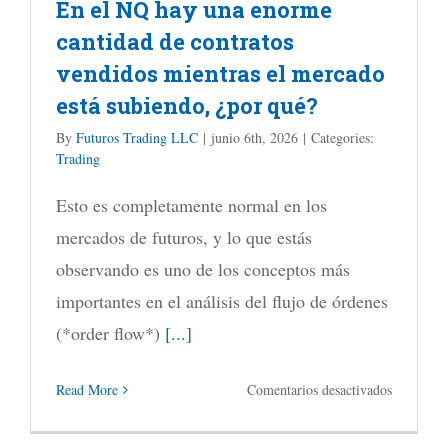
En el NQ hay una enorme
el
cantidad de contratos
S&P
vendidos mientras el mercado
500
está subiendo, ¿por qué?
sufren
su
By
Futuros Trading LLC
|
junio 6th, 2026
|
Categories:
Trading
peor
día
Esto es completamente normal en los
del
mercados de futuros, y lo que estás
año
observando es uno de los conceptos más
ante
importantes en el análisis del flujo de órdenes
el
(*order flow*)
[...]
desplome
en
Read More
Comentarios desactivados
de
En
las