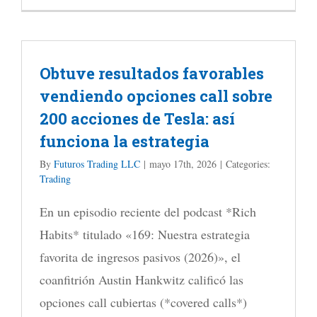
Clase
¿por
magistral
qué?
dictada
Obtuve resultados favorables
por
vendiendo opciones call sobre
Sr.
200 acciones de Tesla: así
Alan
funciona la estrategia
Dell
en
By
Futuros Trading LLC
|
mayo 17th, 2026
|
Categories:
Trading
la
Universid
En un episodio reciente del podcast *Rich
Católica
Habits* titulado «169: Nuestra estrategia
de
favorita de ingresos pasivos (2026)», el
Guayaqui
coanfitrión Austin Hankwitz calificó las
opciones call cubiertas (*covered calls*)