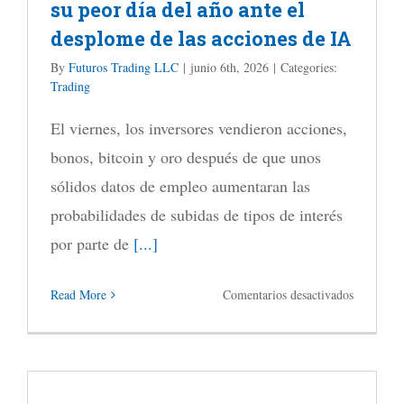
su peor día del año ante el
señales
desplome de las acciones de IA
de
mercado
By
Futuros Trading LLC
|
junio 6th, 2026
|
Categories:
Trading
bajista
del
El viernes, los inversores vendieron acciones,
Bank
bonos, bitcoin y oro después de que unos
of
sólidos datos de empleo aumentaran las
America
probabilidades de subidas de tipos de interés
están
por parte de
[...]
en
en
Read More
Comentarios desactivados
rojo
El
Nasdaq
y