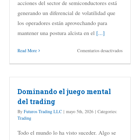
cobre
acciones del sector de semiconductores está
hacia
generando un diferencial de volatilidad que
máximos
los operadores están aprovechando para
históricos
mantener una postura alcista en el
[...]
en
Read More
Comentarios desactivados
Esta
operación
de
Dominando el juego mental
cobertura
del trading
con
opciones
By
Futuros Trading LLC
|
mayo 5th, 2026
|
Categories:
Trading
está
ganando
Todo el mundo lo ha visto suceder. Algo se