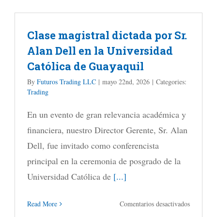
el
acciones
NQ
de
Clase magistral dictada por Sr.
hay
IA
Alan Dell en la Universidad
una
Católica de Guayaquil
enorme
cantidad
By
Futuros Trading LLC
|
mayo 22nd, 2026
|
Categories:
Trading
de
contratos
En un evento de gran relevancia académica y
vendidos
financiera, nuestro Director Gerente, Sr. Alan
mientras
Dell, fue invitado como conferencista
el
principal en la ceremonia de posgrado de la
mercado
Universidad Católica de
[...]
está
en
Read More
Comentarios desactivados
subiendo,