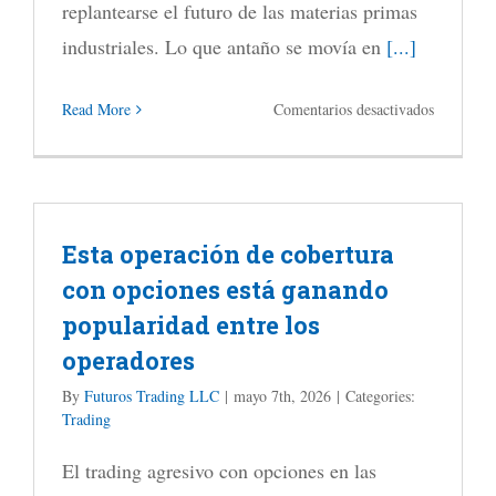
así
replantearse el futuro de las materias primas
funciona
industriales. Lo que antaño se movía en
[...]
la
en
Read More
Comentarios desactivados
estrategia
¿Qué
es
lo
Esta operación de cobertura
que
con opciones está ganando
realmente
popularidad entre los
está
operadores
impulsan
los
By
Futuros Trading LLC
|
mayo 7th, 2026
|
Categories:
Trading
futuros
del
El trading agresivo con opciones en las