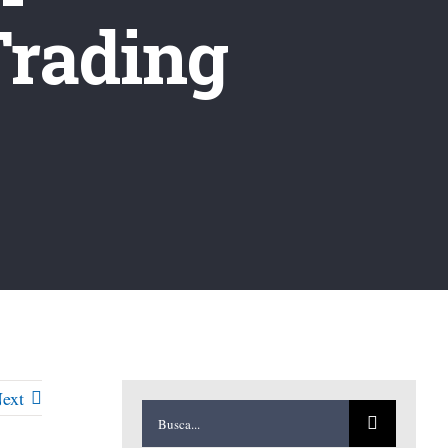
Trading
ext
Buscar: