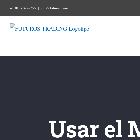
Ir
+1 813-945-2677
|
info@futuros.com
al
contenido
Usar el 