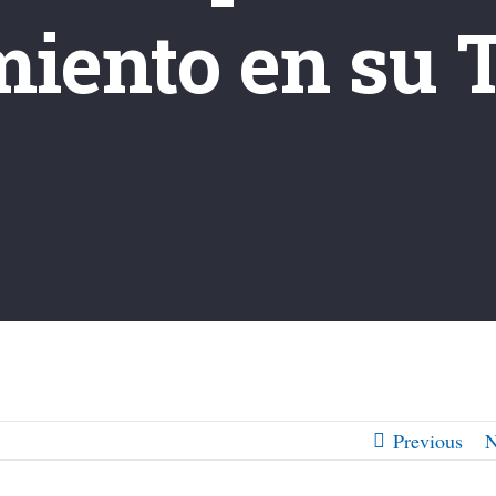
iento en su 
Previous
N