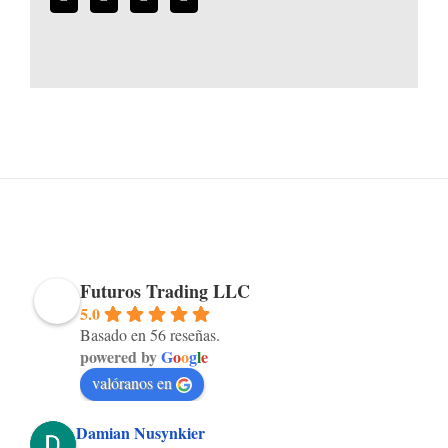
Futuros Trading LLC
5.0
Basado en 56 reseñas.
powered by
G
o
o
g
l
e
valóranos en
Damian Nusynkier