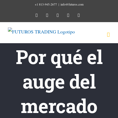
Ir
+1 813-945-2677
|
info@futuros.com
al
instagram
youtube
facebook
twitter
linkedin
contenido
Por qué el
auge del
mercado