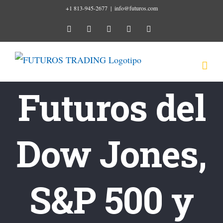
Ir
+1 813-945-2677
|
info@futuros.com
al
instagram
youtube
facebook
twitter
linkedin
contenido
Futuros del
Dow Jones,
S&P 500 y