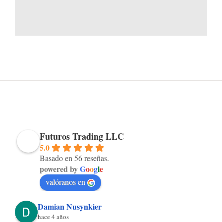
Futuros Trading LLC
5.0
Basado en 56 reseñas.
powered by
G
o
o
g
l
e
valóranos en
Damian Nusynkier
hace 4 años