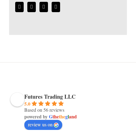
Futures Trading LLC
5.0
Based on 56 reviews
powered by
G
the
the
g
l
and
review us on