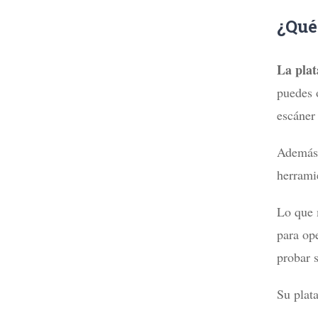
¿Qué
La pla
puedes 
escáner
Además,
herrami
Lo que m
para op
probar s
Su plata