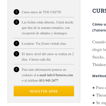
CUR
Curso unico de TOS US$750
Las fechas están abiertas. Usted decide
Cómo ut
qué días de la semana tomarlos, con
(Tutori
excepción de sábados y domingos.
Cuando 
Location: Via Zoom virtual class
elegir 
El único nivel del curso se realiza en 2
Stocks,
días, 4 horas cada día.
Thinkor
Para más información ponerse en
e-mail info@futuros.com
contacto al
Method
813-945-2677
o al teléfono
● Para 
REGISTER HERE
● Theore
● Se ex