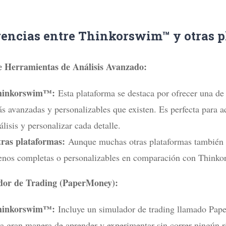
rencias entre Thinkorswim™ y otras p
e Herramientas de Análisis Avanzado:
hinkorswim™:
Esta plataforma se destaca por ofrecer una de l
s avanzadas y personalizables que existen. Es perfecta para a
álisis y personalizar cada detalle.
ras plataformas:
Aunque muchas otras plataformas también of
nos completas o personalizables en comparación con Thinko
dor de Trading (PaperMoney):
hinkorswim™:
Incluye un simulador de trading llamado Paper
a gran manera de aprender y experimentar sin correr ningún ri