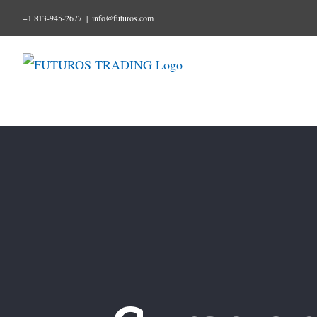
Skip
+1 813-945-2677
|
info@futuros.com
to
content