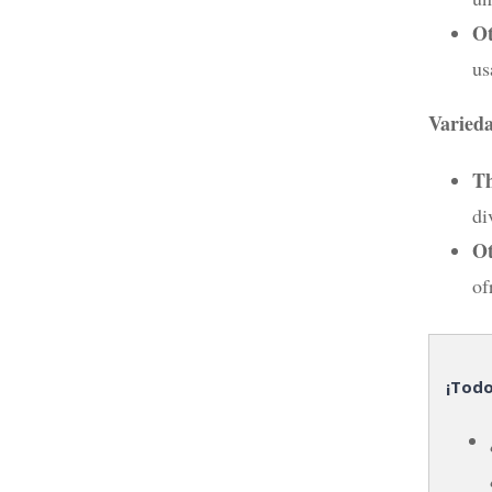
Ot
us
Varieda
T
di
Ot
of
¡Todo