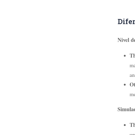
Dife
Nivel d
T
má
an
Ot
me
Simula
T
un