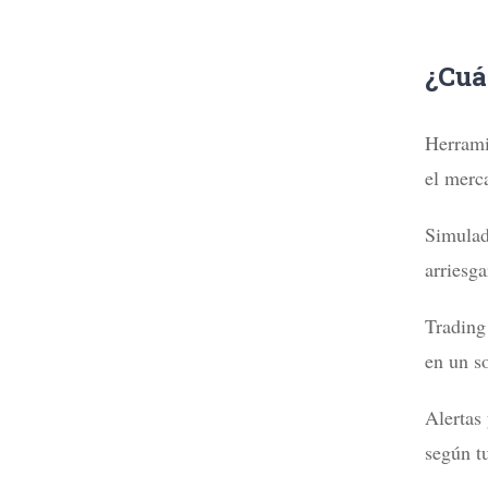
¿Cuá
Herrami
el merc
Simulad
arriesga
Trading
en un so
Alertas
según t