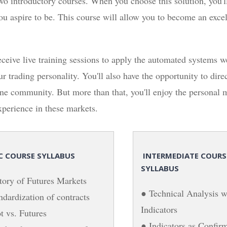
two introductory courses. When you choose this solution, you'l
you aspire to be. This course will allow you to become an exce
eceive live training sessions to apply the automated systems we
ur trading personality. You'll also have the opportunity to dir
ine community. But more than that, you'll enjoy the personal 
xperience in these markets.
C COURSE SYLLABUS
INTERMEDIATE COURS
SYLLABUS
tory of Futures Markets
● Technical Analysis w
ndardization of contracts
Indicators
t vs. Futures
● Indicators as Confirm