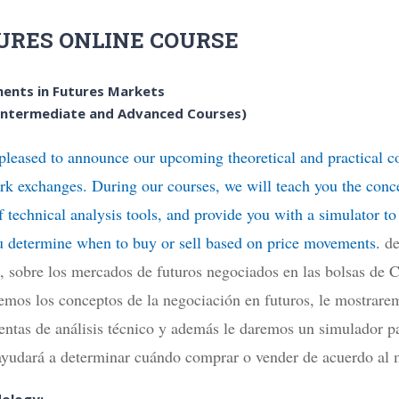
URES ONLINE COURSE
ents in Futures Markets
 Intermediate and Advanced Courses)
pleased to announce our upcoming theoretical and practical c
k exchanges. During our courses, we will teach you the concep
 technical analysis tools, and provide you with a simulator to 
u determine when to buy or sell based on price movements.
de
o, sobre los mercados de futuros negociados en las bolsas de 
emos los conceptos de la negociación en futuros, le mostrarem
entas de análisis técnico y además le daremos un simulador pa
 ayudará a determinar cuándo comprar o vender de acuerdo al 
ology: