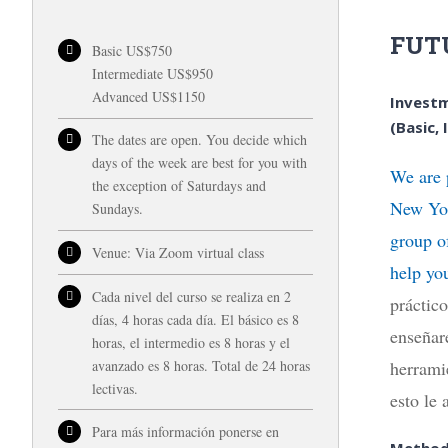
FUT
Basic US$750
Intermediate US$950
Advanced US$1150
Investm
(Basic,
The dates are open. You decide which
days of the week are best for you with
We are 
the exception of Saturdays and
New Yor
Sundays.
group of
Venue: Via Zoom virtual class
help yo
Cada nivel del curso se realiza en 2
práctic
días, 4 horas cada día. El básico es 8
enseñar
horas, el intermedio es 8 horas y el
avanzado es 8 horas. Total de 24 horas
herrami
lectivas.
esto le
Para más información ponerse en
Method