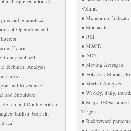
phical representation of
Volume
s
● Momentum Indicator
gins and guarantees
● Stochastics
ume of Operations and
● RSI
Interest
● MACD
aring House
● ADX
 to buy and sell
● Moving Averages
ic Technical Analysis
● Volatility Studies: Bo
nd Lines
● Market Analysis
port and Resistance
● Weekly, daily, intrad
d and Shoulders
● Support/Resistance L
ble top and Double bottom
Targets
angles: bullish, bearish,
● Risk/reward percenta
trical
● Creation of trading 