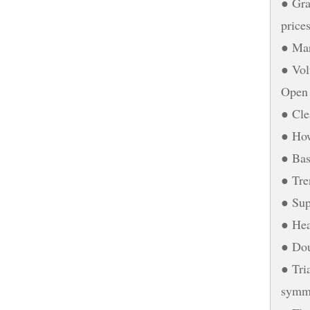
● Gra
price
● Mar
● Vol
Open 
● Cle
● How
● Bas
● Tre
● Sup
● Hea
● Dou
● Tri
symme