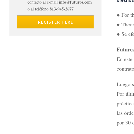
info@futuros.com
contacto al e-mail
813-945-2677
o al teléfono
● For t
REGISTER HERE
● Theore
● Se ef
Futures
En este
contrato
Luego se
Por últi
práctic
las órd
por 30 d