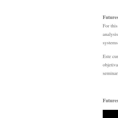
Futures
For this
analysis
systems
Este cu
objetiv
seminar
Future