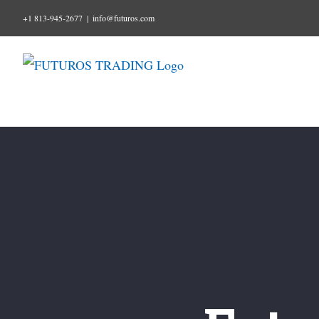
Skip
+1 813-945-2677
|
info@futuros.com
to
content