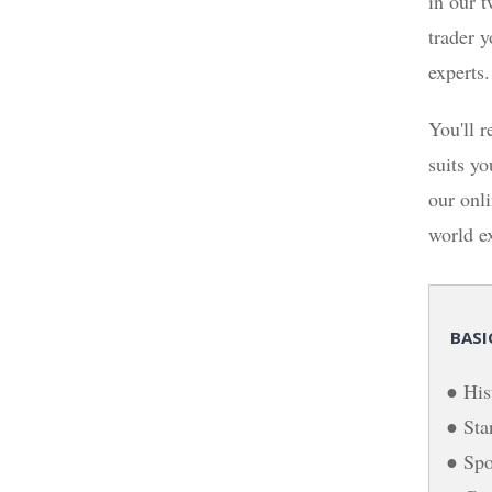
in our 
trader 
experts.
You'll r
suits yo
our onl
world e
BASI
● His
● Sta
● Spo