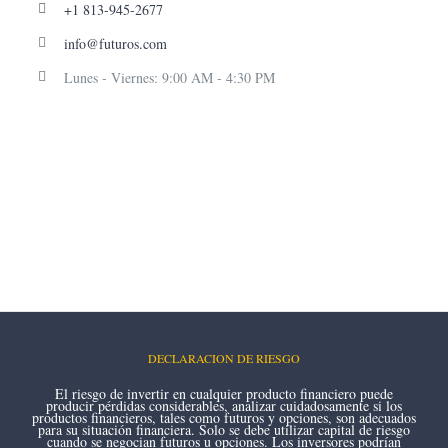
+1 813-945-2677
info@futuros.com
Lunes - Viernes: 9:00 AM - 4:30 PM
DECLARACION DE RIESGO
El riesgo de invertir en cualquier producto financiero puede
producir pérdidas considerables, analizar cuidadosamente si los
productos financieros, tales como futuros y opciones, son adecuados
para su situación financiera. Solo se debe utilizar capital de riesgo
cuando se negocian futuros u opciones. Los inversores podrían