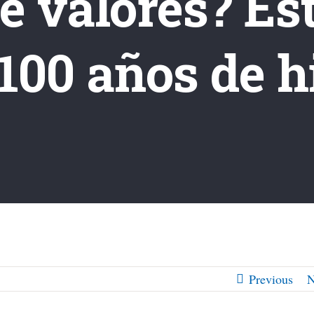
 valores? Est
100 años de h
Previous
N