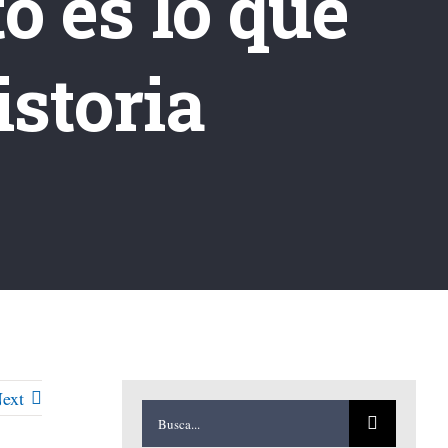
o es lo que
istoria
ext
Buscar: