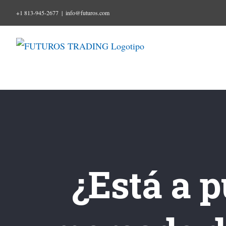
Ir
+1 813-945-2677
|
info@futuros.com
al
contenido
¿Está a 